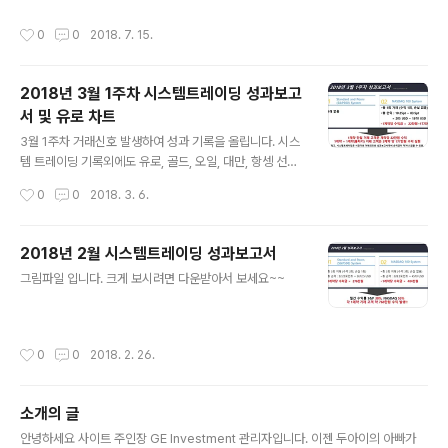
픈하였습니다. 그에 따른 2차 회원모집을 진행 합니다. 해
과거 확률적으로 승률이 낮아 필터링 해놓은 매도거래 로
작성시간
0
0
2018. 7. 15.
당 시스템 트레이딩이 거래..
직은 진입이 되지 않았는데 수익이 나고,하락중 반등을 노
리고 들어가는 매수 로직은 손실이 나버린 한달이었습니
다. 최근 주가의 변동폭이 커져서 보다 조심스러우나 2~3
2018년 3월 1주차 시스템트레이딩 성과보고
월 하락장이 거의 마무리 되어가는 단계입니다.4월은 시스
서 및 유로 차트
템의 성과가 좋아 질 것으로 판단됩니다. 아울러, 최근 등락
글 내용
폭이 커져 마진콜의 위험때문에 고민한 결과 해외선물 시
3월 1주차 거래신호 발생하여 성과 기록을 올립니다. 시스
스템을 ETF로 이식하는 방법을 생각하고 있습니다. 해외
템 트레이딩 기록외에도 유로, 골드, 오일, 대만, 항셍 선물
ETF는 준비가 완료되는데로 공지하겠습니다. 또한, 국내
신호 발생시 정보제공 하고자 합니다. 오늘은 전일자에 발
작성시간
0
0
2018. 3. 6.
KOSPI 선물 및 레버리지..
생한 Euro FX 의 차트를 올려드립니다.
2018년 2월 시스템트레이딩 성과보고서
글 내용
그림파일 입니다. 크게 보시려면 다운받아서 보세요~~
작성시간
0
0
2018. 2. 26.
소개의 글
글 내용
안녕하세요 사이트 주인장 GE Investment 관리자입니다. 이젠 두아이의 아빠가