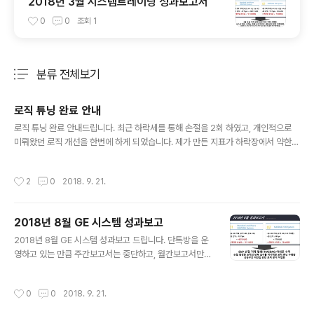
2018년 3월 시스템트레이딩 성과보고서
0
0
조회
1
분류 전체보기
주요 글 목록
로직 튜닝 완료 안내
글 내용
로직 튜닝 완료 안내드립니다. 최근 하락세를 통해 손절을 2회 하였고, 개인적으로
미뤄왔던 로직 개선을 한번에 하게 되었습니다. 제가 만든 지표가 하락장에서 약한면
이 있었는데, 그를 개선하기 위해서 주가의 현재 위치를 판단하고 하락장세인 경우
매수진입을 제한하는 로직을 과거 10년치 차트를 분석하여 개선하였습니다. (2008
작성시간
2
0
2018. 9. 21.
리먼, 2011 미국신용등급하락 이슈 하락장세 등) 8월말 9월초 하락처럼 하락장이
시작되면 하방베팅을 하는 로직으로 대체하였습니다.(이미 매수진입시 하락장도래
시 중도청산함) 또한, 그동안 시스템 트레이딩을 하면서 느꼈던 부분을 대폭 반영하
2018년 8월 GE 시스템 성과보고
였습니다. 간혹 제가 저희만 내려놓고 올라가는것 같다 라고 했었던 것들, 바닥권에
글 내용
서 조심스러운 매매를 통한 안정성 추구, 고점에서 매수진입이후 하..
2018년 8월 GE 시스템 성과보고 드립니다. 단톡방을 운
영하고 있는 만큼 주간보고서는 중단하고, 월간보고서만
발행하도록 하겠습니다. 이번달 S&P 시스템은 거래 4회
중 수익 2회, 나스닥 시스템은 거래 3회 중 수익 3회로 아
작성시간
0
0
2018. 9. 21.
쉬운 한달이었습니다. 특히, S&P에서 손절이 발생하여, 많
은 손실이 발생하였으나, 이후 만회하는 거래로 약 손실로