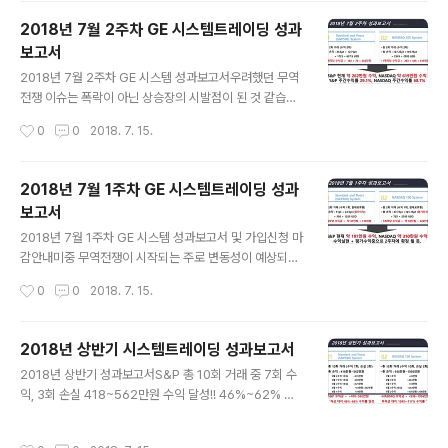
마감하였습니다. 나스닥은 에센피에 비해서 수익거래만 발
2018년 7월 2주차 GE 시스템트레이딩 성과
생하여 좀 더 나은면을 보여주긴 하였으나, 에센피, 나스닥
보고서
모두 상승구간에 진입을 못하고 수렴구간에 진입하여 좋은
글 내용
성과를 낼수 없었습니다. 1차적으로 손절이 발생한 거래는
2018년 7월 2주차 GE 시스템 성과보고서우려했던 무역
추후에 반복적으로 손절이 나오지 않도록 튜닝작업을 수행
전쟁 이슈는 폭락이 아닌 상승장의 시발점이 된 것 같습니
하였고, 2차적으로 상승구간에 진입 및 좋은 성과를 낼 수​​​
다. 나스닥 지수는 연중 최고치를 갈아치웠고, 저희 시스템
작성시간
0
0
2018. 7. 15.
있는 로직을 테스팅 중..
은 최고치에 매수분 청산이 나왔습니다.3주차에 재 진입을
할 것인지는 함께 지켜보시면 될 것 같습니다. 7월 1~2주
차 총 합산 수익이S&P 325만원, 나스닥 700만원 입니
2018년 7월 1주차 GE 시스템트레이딩 성과
다. 수익이 많이 발생한 이때에 수익금의 일부는 출금하시
보고서
는 습관을 기르시면 좋겠습니다. 기존 1호 시스템에 비해 2
글 내용
호시스템의 적극적인 거래로 인하여 많은 수익이 발생하고
2018년 7월 1주차 GE 시스템 성과보고서 및 가입신청 마
있습니다. 믿고 함께 해주신 파트너 여러분 모두 축하드립
감안내미중 무역전쟁이 시작되는 주로 변동성이 예상되는
니다. 다음주도 기대되는 한주입니다. 7월내에 1~2회 정
주였습니다. 6월 마지막주 S&P 약 40만원의 수익 이후,
작성시간
0
0
2018. 7. 15.
도 수익이 더 발생한다면, 월간 기준 역대 최고 수익을 기록
이번주는 S&P 2회 진입하여 1회 수익 실현 이후 현재 진
할 수 있을 것 같습니다..
입하여 평가수익 상태이고,NASDAQ 2회 진입하여 1회
수익 실현 이후 현재 진입하여 평가수익 상태입니다. 기술
2018년 상반기 시스템트레이딩 성과보고서
주중심의 NASDAQ의 주가가 탄력이 더 좋은 모습으로 비
글 내용
2018년 상반기 성과보고서S&P 총 10회 거래 중 7회 수
슷한 시점에 진입하여도 수익이 더 높게 나타나고 있습니
익, 3회 손실 418~562만원 수익 달성!! 46%~62% 수
다 각 1계약 거래 고객의 경우 약 145만원 정도의 수익을
익률NASDAQ 총 12회 거래중 10회 수익, 2회 손실 938
실현하였고, 현재 평가수익까지 합하면 약 507만원 수익
~1056만원 수익 달성!! 104%~117% 수익률 6월은 미
중 입니다. 주간수익률로 약 28% 수익 중입니다. 6월 하
작성시간