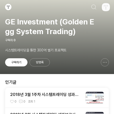
검색하기
티스토리
GE Investment (Golden E
gg System Trading)
구독자
0
시스템트레이딩을 통한 300억 벌기 프로젝트
구독하기
방명록
신고하기 레이어
열기
인기글
2018년 3월 1주차 시스템트레이딩 성과보
고서 및 유로 차트
0
0
조회
1